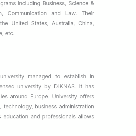
ograms including Business, Science &
sebaikny
Academic
Lebih Pe
memilih 
reflects
sm, Communication and Law. Their
anak.
dedicatio
he United States, Australia, China,
Mengapa
remain c
Mencari 
, etc.
focused 
Memilih 
journey 
melihat 
1. Jang
the tradi
banyaknya
Fasilitas
semakin 
2. Paha
 university managed to establish in
mulai be
3. Lihat
di sekol
censed university by DIKNAS. It has
dengan 
Finding 
untuk an
es around Europe. University offers
4. Perha
Worked
, technology, business administration
5. Cari
Taking 
Pertanya
 education and professionals allows
Memper
More Tha
karena s
6. Pasti
The Nex
minat, d
Jelas
Be the 