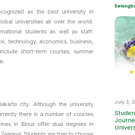
yang leb
Selengk
cara ana
cognized as the best university in
hingga 
Namun, t
lobal universities all over the world.
depannya
pilihan 
national students as well as staff.
sebenarn
dikenal 
ce, technology, economics, business,
sebelum 
microsch
include short-term courses, summer
internasi
e.
Konsep i
Saat ini
negara da
keluarga 
sebagai a
keluarga
yang me
yang mem
belajar 
July 3, 
Jakarta city. Although the university
dalam ja
menghila
Student
urrently there is a number of courses
dengan i
penting 
Journe
internasi
ammes in Binus offer dual degrees in
Univers
 Zealand. Students are free to choose