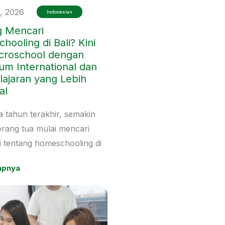
, 2026
Indonesian
 Mencari
ooling di Bali? Kini
croschool dengan
um International dan
ajaran yang Lebih
al
 tahun terakhir, semakin
rang tua mulai mencari
i tentang homeschooling di
kan tanpa alasan. Banyak
apnya
 merasa bahwa setiap anak
 cara belajar yang berbeda,
 mereka mulai
imbangkan pilihan