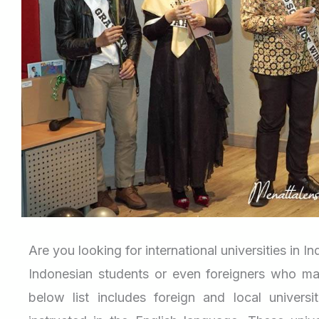
Are you looking for international universities in I
Indonesian students or even foreigners who may
below list includes foreign and local universi