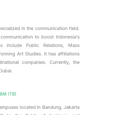
berbeda.
7. Pilih
Karakte
Finding 
Ada ana
Bagaima
Worked
materi ke
Penutup
As someo
ecialized in the communication field.
langsung
frequentl
 communication to boost Indonesia’s
lebih per
1. Jang
through 
s include Public Relations, Mass
dalam ke
dan Fasi
setting 
ming Art Studies. It has affiliations
yang me
Kolam re
Constant
tinational companies. Currently, the
untuk me
laborato
easily in
merasa t
kelas ya
 Dubai.
difficult
temanny
nilai tam
connected
Inilah a
Namun fa
BM ITB)
Rather th
mengenai
penduku
become a
ampuses located in Bandung, Jakarta
terus me
learning