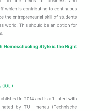
self to the fields of business and
hanya me
Yang jau
with her.
juga men
bagaimana
ff which is contributing to continuous
benar-b
digunaka
e the entrepreneurial skill of students
Through 
anak me
setiap ha
learning
s world. This should be an option for
continue
s.
Homesch
Anak bis
while st
Satunya 
sederhan
 Homeschooling Style is the Right
teachers
Ketika m
biasa ka
goals. Th
homesch
yang tep
online a
langsun
menduku
consiste
belajar 
education
di rumah
Sebalikny
(IULI)
tidak aka
Instead o
Padahal
belajar d
around h
ablished in 2014 and is affiliated with
pendidik
dengan b
able to 
inated by TU Ilmenau (Technische
baru yan