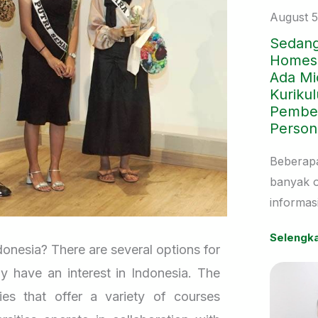
August 5
Sedang
Homesch
Ada Mi
Kurikul
Pembel
Person
Beberapa
banyak o
informas
Bali. Bu
Selengk
keluarga
ndonesia? There are several options for
memiliki
 have an interest in Indonesia. The
sehingga
ties that offer a variety of courses
mempert