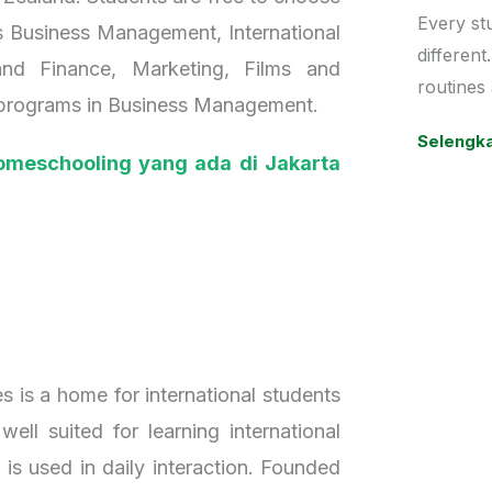
Pilihann
Every st
as Business Management, International
Namun ju
different
Mengapa
nd Finance, Marketing, Films and
orang tu
routines
Mencari 
s programs in Business Management.
Homesch
menentuk
classroo
Selengk
Pilihan
sesuai.
education
meschooling yang ada di Jakarta
Apa yan
takes th
Berbed
Gedung y
Mengena
lengkap,
For Muti
Microsc
sudah te
flexibili
Internas
daya tari
of achiev
Lebih da
dengan b
Cocok u
ada hal-h
Today, w
s is a home for international students
Karakte
penting 
Mutiara’
Pendidi
ell suited for learning international
Universi
Masa D
 is used in daily interaction. Founded
Berikut 
her A Le
Temukan