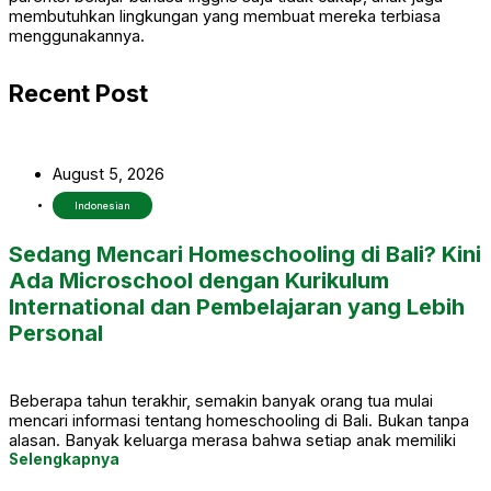
membutuhkan lingkungan yang membuat mereka terbiasa
menggunakannya.
Recent Post
August 5, 2026
Indonesian
Sedang Mencari Homeschooling di Bali? Kini
Ada Microschool dengan Kurikulum
International dan Pembelajaran yang Lebih
Personal
Beberapa tahun terakhir, semakin banyak orang tua mulai
mencari informasi tentang homeschooling di Bali. Bukan tanpa
alasan. Banyak keluarga merasa bahwa setiap anak memiliki
cara belajar yang berbeda, sehingga mereka mulai
Selengkapnya
mempertimbangkan pilihan pendidikan yang lebih fleksibel dan