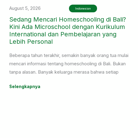
August 5, 2026
Indonesian
Sedang Mencari Homeschooling di Bali?
Kini Ada Microschool dengan Kurikulum
International dan Pembelajaran yang
Lebih Personal
Beberapa tahun terakhir, semakin banyak orang tua mulai
mencari informasi tentang homeschooling di Bali. Bukan
tanpa alasan. Banyak keluarga merasa bahwa setiap
anak memiliki cara belajar yang berbeda, sehingga
Selengkapnya
mereka mulai mempertimbangkan pilihan pendidikan
yang lebih fleksibel dan mampu menyesuaikan dengan
kebutuhan anak.
Ada anak yang merasa kurang nyaman berada di kelas
dengan jumlah siswa yang terlalu banyak. Ada juga yang