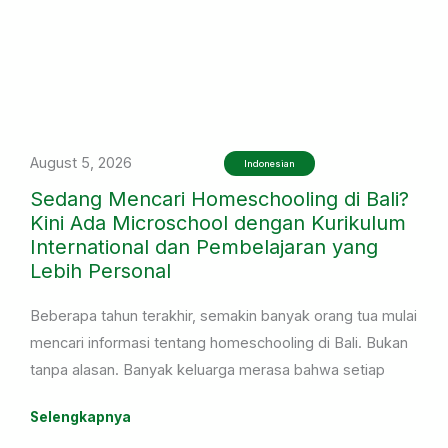
August 5, 2026
Indonesian
Sedang Mencari Homeschooling di Bali?
Kini Ada Microschool dengan Kurikulum
International dan Pembelajaran yang
Lebih Personal
Beberapa tahun terakhir, semakin banyak orang tua mulai
mencari informasi tentang homeschooling di Bali. Bukan
tanpa alasan. Banyak keluarga merasa bahwa setiap
anak memiliki cara belajar yang berbeda, sehingga
Selengkapnya
mereka mulai mempertimbangkan pilihan pendidikan