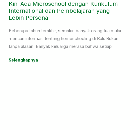
Kini Ada Microschool dengan Kurikulum
International dan Pembelajaran yang
Lebih Personal
Beberapa tahun terakhir, semakin banyak orang tua mulai
mencari informasi tentang homeschooling di Bali. Bukan
tanpa alasan. Banyak keluarga merasa bahwa setiap
anak memiliki cara belajar yang berbeda, sehingga
Selengkapnya
mereka mulai mempertimbangkan pilihan pendidikan
yang lebih fleksibel dan mampu menyesuaikan dengan
kebutuhan anak.
Ada anak yang merasa kurang nyaman berada di kelas
dengan jumlah siswa yang terlalu banyak. Ada juga yang
memiliki minat besar di bidang olahraga, seni, atau
kegiatan lain sehingga membutuhkan jadwal belajar yang
lebih fleksibel. Tidak sedikit pula orang tua yang