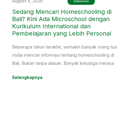
August 5, 2026
Indonesian
Sedang Mencari Homeschooling di
Bali? Kini Ada Microschool dengan
Kurikulum International dan
Pembelajaran yang Lebih Personal
Beberapa tahun terakhir, semakin banyak orang tua
mulai mencari informasi tentang homeschooling di
Bali. Bukan tanpa alasan. Banyak keluarga merasa
bahwa setiap anak memiliki cara belajar yang
Selengkapnya
berbeda, sehingga mereka mulai mempertimbangkan
pilihan pendidikan yang lebih fleksibel dan mampu
menyesuaikan dengan kebutuhan anak.
Ada anak yang merasa kurang nyaman berada di
kelas dengan jumlah siswa yang terlalu banyak. Ada
juga yang memiliki minat besar di bidang olahraga,