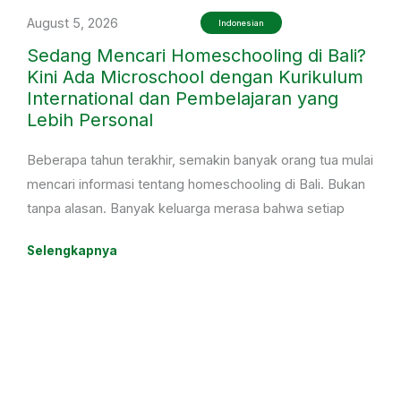
August 5, 2026
Indonesian
Sedang Mencari Homeschooling di Bali?
Kini Ada Microschool dengan Kurikulum
International dan Pembelajaran yang
Lebih Personal
Beberapa tahun terakhir, semakin banyak orang tua mulai
mencari informasi tentang homeschooling di Bali. Bukan
tanpa alasan. Banyak keluarga merasa bahwa setiap
anak memiliki cara belajar yang berbeda, sehingga
Selengkapnya
mereka mulai mempertimbangkan pilihan pendidikan
yang lebih fleksibel dan mampu menyesuaikan dengan
kebutuhan anak.
Ada anak yang merasa kurang nyaman berada di kelas
dengan jumlah siswa yang terlalu banyak. Ada juga yang